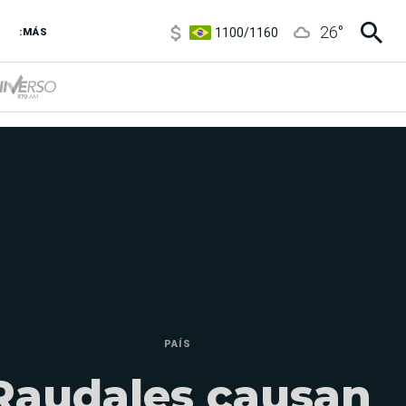
1100
/
1160
26
°
3,8
/
4
:MÁS
6850
/
7200
5900
/
5960
PAÍS
Raudales causan