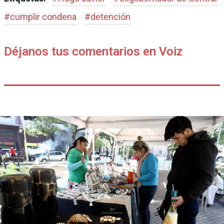
#
cumplir condena
#
detención
Déjanos tus comentarios en Voiz