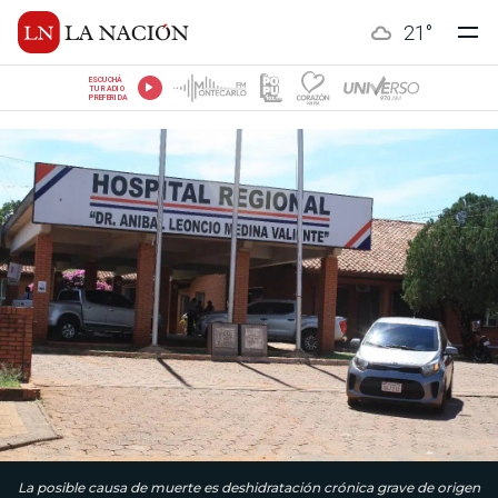
21
°
ESCUCHÁ
TU RADIO
PREFERIDA
La posible causa de muerte es deshidratación crónica grave de origen