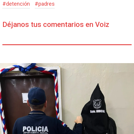
#
detención
#
padres
Déjanos tus comentarios en Voiz