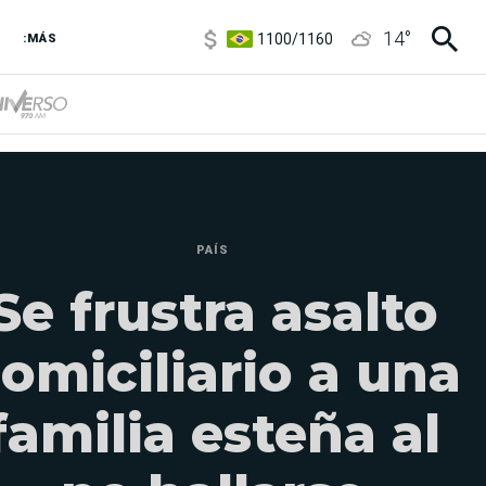
1100
/
1160
14
°
3,8
/
4
:MÁS
6850
/
7200
5900
/
5960
PAÍS
Se frustra asalto
omiciliario a una
familia esteña al