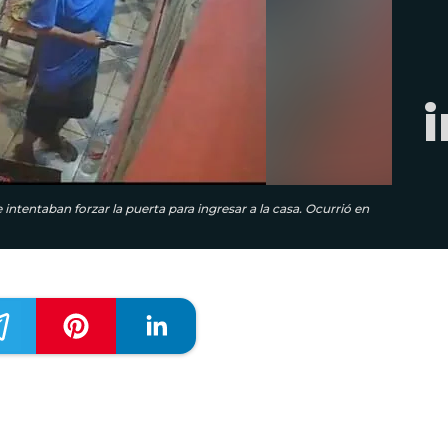
i
ntentaban forzar la puerta para ingresar a la casa. Ocurrió en