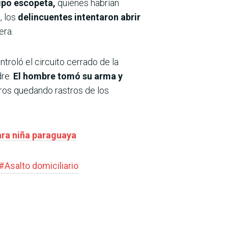
ipo escopeta,
quienes habrían
, los
delincuentes intentaron abrir
era.
ntroló el circuito cerrado de la
re.
El hombre tomó su arma y
ros quedando rastros de los
para niña paraguaya
#
Asalto domiciliario