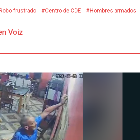
Robo frustrado
#
Centro de CDE
#
Hombres armados
en Voiz