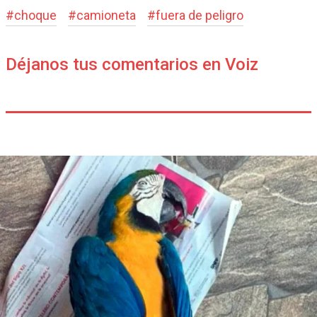
#
choque
#
camioneta
#
fuera de peligro
Déjanos tus comentarios en Voiz