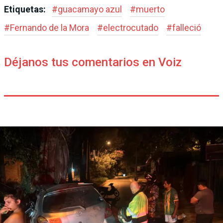
Etiquetas:
#
guacamayo azul
#
muerto
#
Fernando de la Mora
#
electrocutado
#
falleció
Déjanos tus comentarios en Voiz