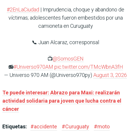
#2EnLaCiudad
| Imprudencia, choque y abandono de
víctimas; adolescentes fueron embestidos por una
camioneta en Curuguaty
📞 Juan Alcaraz, corresponsal
📺
@SomosGEN
📻
#Universo970AM
pic.twitter.com/TMcWbnA3fH
— Universo 970 AM (@Universo970py)
August 3, 2026
Te puede interesar: Abrazo para Maxi: realizarán
actividad solidaria para joven que lucha contra el
cáncer
Etiquetas:
#
accidente
#
Curuguaty
#
moto