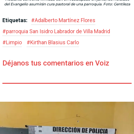
del Evangelio asumirán cura pastoral de una parroquia. Foto: Gentileza
Etiquetas:
#
Adalberto Martínez Flores
#
parroquia San Isidro Labrador de Villa Madrid
#
Limpio
#
Kirthan Blasius Carlo
Déjanos tus comentarios en Voiz