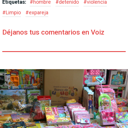
Etiquetas:
#
hombre
#
detenido
#
violencia
#
Limpio
#
expareja
Déjanos tus comentarios en Voiz