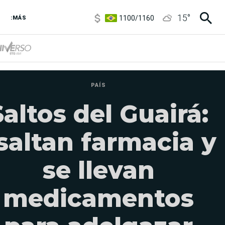
1100
/
1160
15
°
3,8
/
4
:MÁS
6850
/
7200
5900
/
5960
PAÍS
Saltos del Guairá:
saltan farmacia y
se llevan
medicamentos