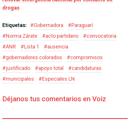
drogas
Etiquetas:
#
Gobernadora
#
Paraguarí
#
Norma Zárate
#
acto partidario
#
convocatoria
#
ANR
#
Lista 1
#
ausencia
#
gobernadores colorados
#
compromisos
#
justificado
#
apoyo total
#
candidaturas
#
municipales
#
Especiales LN
Déjanos tus comentarios en Voiz