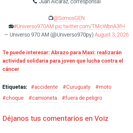
📞 Juan Alcaraz, corresponsal
📺
@SomosGEN
📻
#Universo970AM
pic.twitter.com/TMcWbnA3fH
— Universo 970 AM (@Universo970py)
August 3, 2026
Te puede interesar: Abrazo para Maxi: realizarán
actividad solidaria para joven que lucha contra el
cáncer
Etiquetas:
#
accidente
#
Curuguaty
#
moto
#
choque
#
camioneta
#
fuera de peligro
Déjanos tus comentarios en Voiz