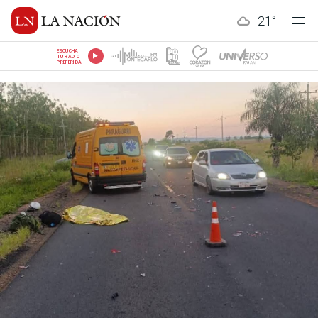
21
°
ESCUCHÁ
TU RADIO
PREFERIDA