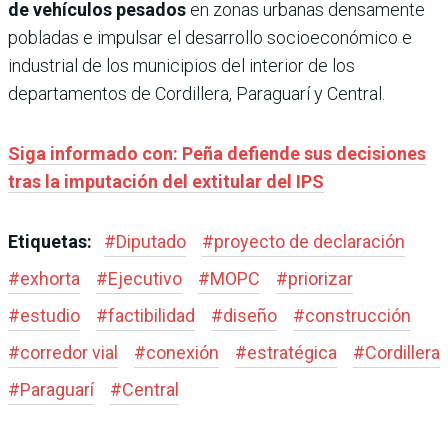
de vehículos pesados
en zonas urbanas densamente
pobladas e impulsar el desarrollo socioeconómico e
industrial de los municipios del interior de los
departamentos de Cordillera, Paraguarí y Central.
Siga informado con: Peña defiende sus decisiones
tras la imputación del extitular del IPS
Etiquetas:
#
Diputado
#
proyecto de declaración
#
exhorta
#
Ejecutivo
#
MOPC
#
priorizar
#
estudio
#
factibilidad
#
diseño
#
construcción
#
corredor vial
#
conexión
#
estratégica
#
Cordillera
#
Paraguarí
#
Central