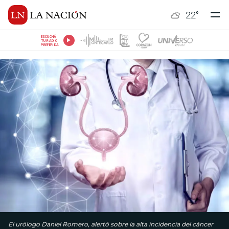
22
°
ESCUCHÁ
TU RADIO
PREFERIDA
El urólogo Daniel Romero, alertó sobre la alta incidencia del cáncer