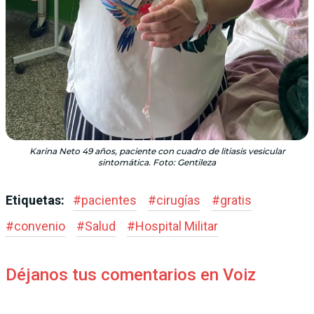
Karina Neto 49 años, paciente con cuadro de litiasis vesicular
sintomática. Foto: Gentileza
Etiquetas:
#
pacientes
#
cirugías
#
gratis
#
convenio
#
Salud
#
Hospital Militar
Déjanos tus comentarios en Voiz