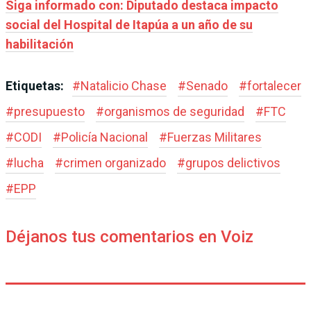
Siga informado con: Diputado destaca impacto
social del Hospital de Itapúa a un año de su
habilitación
Etiquetas:
#
Natalicio Chase
#
Senado
#
fortalecer
#
presupuesto
#
organismos de seguridad
#
FTC
#
CODI
#
Policía Nacional
#
Fuerzas Militares
#
lucha
#
crimen organizado
#
grupos delictivos
#
EPP
Déjanos tus comentarios en Voiz