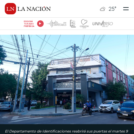
25
°
ESCUCHÁ
TU RADIO
PREFERIDA
El Departamento de Identificaciones reabrirá sus puertas el martes 9