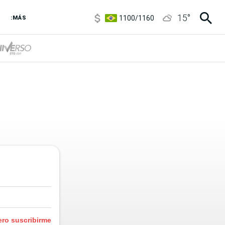
5900
/
5960
15
°
1100
/
1160
:MÁS
3,8
/
4
6850
/
7200
5900
/
5960
ero suscribirme