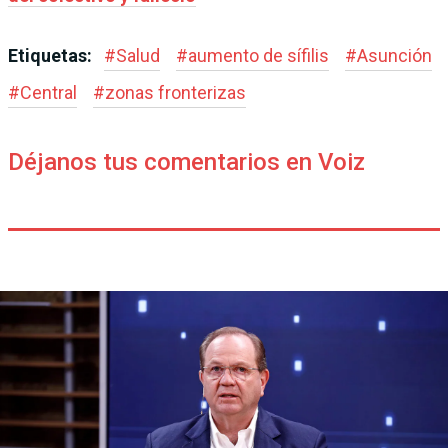
Etiquetas:
#
Salud
#
aumento de sífilis
#
Asunción
#
Central
#
zonas fronterizas
Déjanos tus comentarios en Voiz