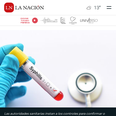
13
°
ESCUCHÁ
TU RADIO
PREFERIDA
Las autoridades sanitarias instan a los controles para confirmar o