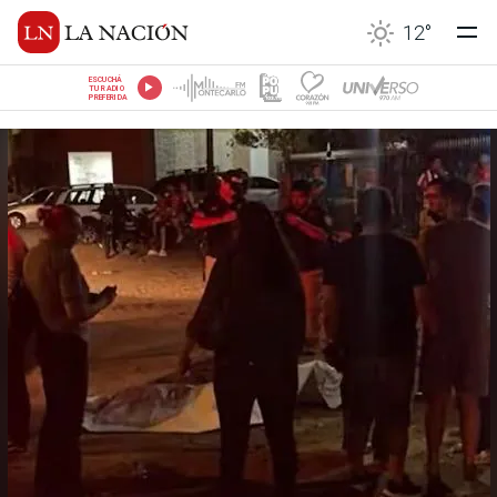
12
°
ESCUCHÁ
TU RADIO
PREFERIDA