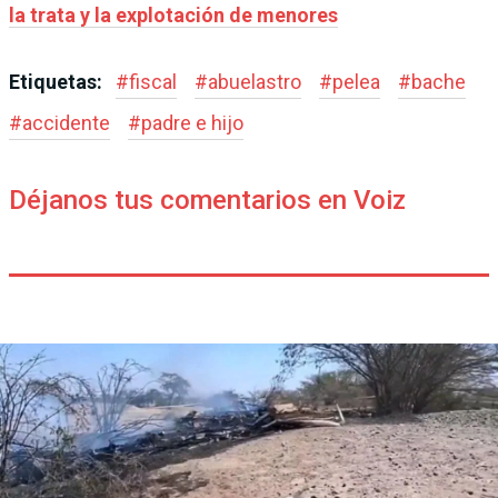
la trata y la explotación de menores
Etiquetas:
#
fiscal
#
abuelastro
#
pelea
#
bache
#
accidente
#
padre e hijo
Déjanos tus comentarios en Voiz