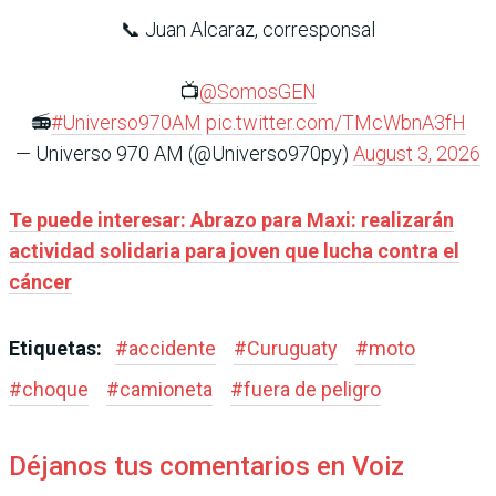
📞 Juan Alcaraz, corresponsal
📺
@SomosGEN
📻
#Universo970AM
pic.twitter.com/TMcWbnA3fH
— Universo 970 AM (@Universo970py)
August 3, 2026
Te puede interesar: Abrazo para Maxi: realizarán
actividad solidaria para joven que lucha contra el
cáncer
Etiquetas:
#
accidente
#
Curuguaty
#
moto
#
choque
#
camioneta
#
fuera de peligro
Déjanos tus comentarios en Voiz