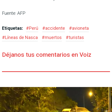
Fuente: AFP
Etiquetas:
#
Perú
#
accidente
#
avioneta
#
Líneas de Nasca
#
muertos
#
turistas
Déjanos tus comentarios en Voiz