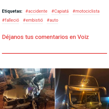
Etiquetas:
#
accidente
#
Capiatá
#
motociclista
#
falleció
#
embistió
#
auto
Déjanos tus comentarios en Voiz