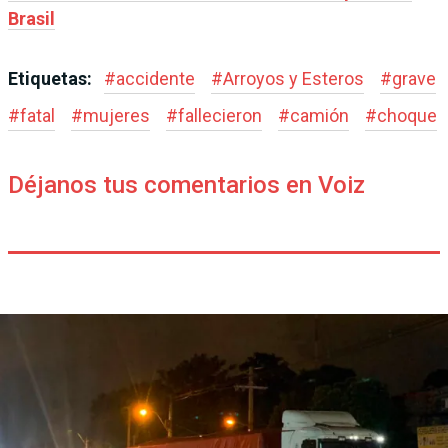
Brasil
Etiquetas:
#
accidente
#
Arroyos y Esteros
#
grave
#
fatal
#
mujeres
#
fallecieron
#
camión
#
choque
Déjanos tus comentarios en Voiz