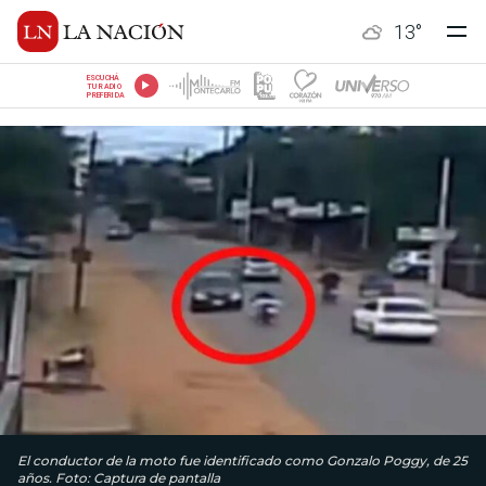
13
°
ESCUCHÁ
TU RADIO
PREFERIDA
El conductor de la moto fue identificado como Gonzalo Poggy, de 25
años. Foto: Captura de pantalla