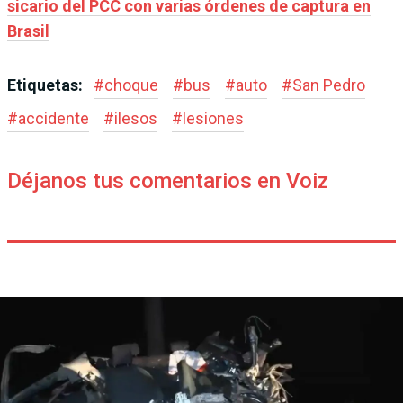
sicario del PCC con varias órdenes de captura en
Brasil
Etiquetas:
#
choque
#
bus
#
auto
#
San Pedro
#
accidente
#
ilesos
#
lesiones
Déjanos tus comentarios en Voiz