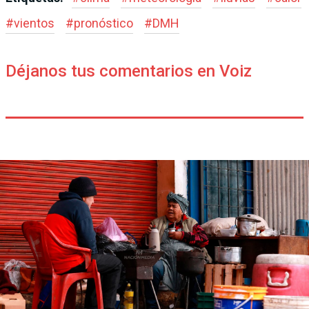
#
vientos
#
pronóstico
#
DMH
Déjanos tus comentarios en Voiz