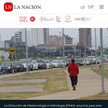
19
°
ESCUCHÁ
TU RADIO
PREFERIDA
La Dirección de Meteorología e Hidrología (DMH), anuncia para este