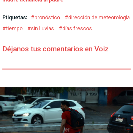
Etiquetas:
#
pronóstico
#
dirección de meteorología
#
tiempo
#
sin lluvias
#
días frescos
Déjanos tus comentarios en Voiz