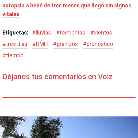
autopsia a bebé de tres meses que llegó sin signos
vitales
Etiquetas:
#
lluvias
#
tormentas
#
vientos
#
tres días
#
DMH
#
granizos
#
pronóstico
#
tiempo
Déjanos tus comentarios en Voiz