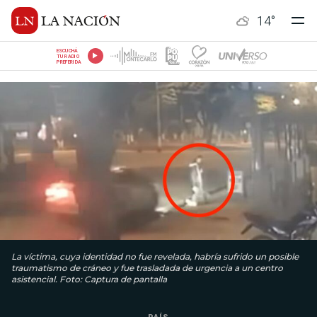
14
°
ESCUCHÁ
TU RADIO
PREFERIDA
La víctima, cuya identidad no fue revelada, habría sufrido un posible
traumatismo de cráneo y fue trasladada de urgencia a un centro
asistencial. Foto: Captura de pantalla