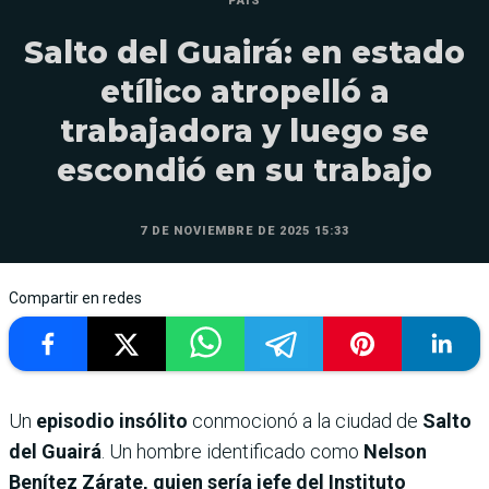
PAÍS
Salto del Guairá: en estado
etílico atropelló a
trabajadora y luego se
escondió en su trabajo
7 DE NOVIEMBRE DE 2025 15:33
Compartir en redes
Un
episodio insólito
conmocionó a la ciudad de
Salto
del Guairá
. Un hombre identificado como
Nelson
Benítez Zárate, quien sería jefe del Instituto