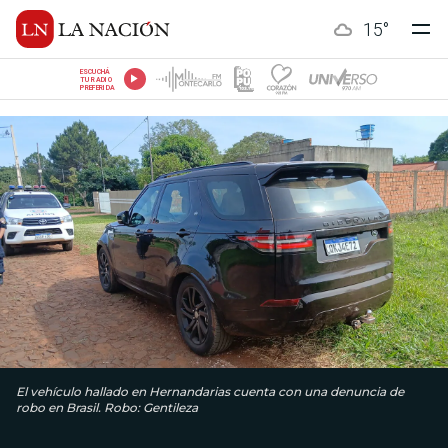
15
°
ESCUCHÁ
TU RADIO
PREFERIDA
El vehículo hallado en Hernandarias cuenta con una denuncia de
robo en Brasil. Robo: Gentileza