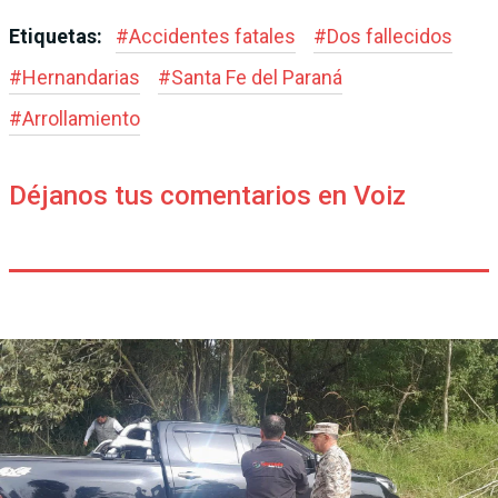
Etiquetas:
#
Accidentes fatales
#
Dos fallecidos
#
Hernandarias
#
Santa Fe del Paraná
#
Arrollamiento
Déjanos tus comentarios en Voiz