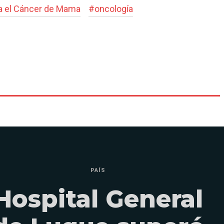
a el Cáncer de Mama
#
oncología
PAÍS
Hospital General