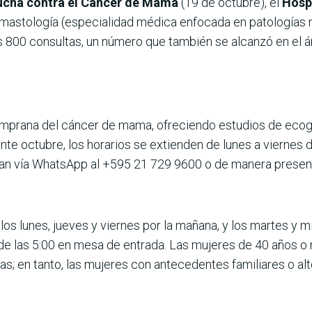
Lucha contra el Cáncer de Mama
(19 de octubre), el
Hospi
 mastología (especialidad médica enfocada en patologías ma
as 800 consultas, un número que también se alcanzó en el 
temprana del cáncer de mama, ofreciendo estudios de ecog
nte octubre, los horarios se extienden de lunes a viernes d
an vía WhatsApp al +595 21 729 9600 o de manera presenci
los lunes, jueves y viernes por la mañana, y los martes y m
e las 5:00 en mesa de entrada. Las mujeres de 40 años o
s; en tanto, las mujeres con antecedentes familiares o al