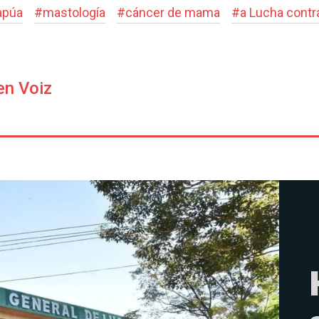
apúa
#
mastología
#
cáncer de mama
#
a Lucha contr
en Voiz