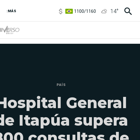
1100
/
1160
14
°
3,8
/
4
:MÁS
6850
/
7200
5900
/
5960
PAÍS
Hospital General
de Itapúa supera
800 consultas de