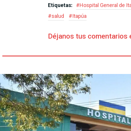
Etiquetas:
#
Hospital General de It
#
salud
#
Itapúa
Déjanos tus comentarios 