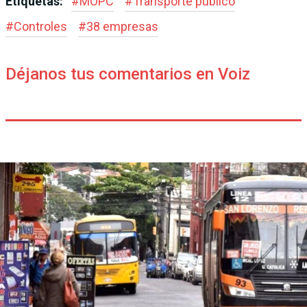
Etiquetas:
#
MOPC
#
Transporte público
#
Controles
#
38 empresas
Déjanos tus comentarios en Voiz