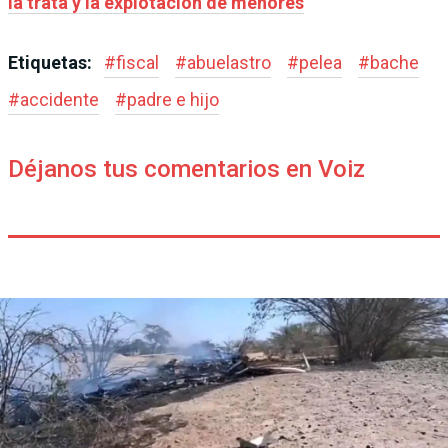
la trata y la explotación de menores
Etiquetas:
#
fiscal
#
abuelastro
#
pelea
#
bache
#
accidente
#
padre e hijo
Déjanos tus comentarios en Voiz