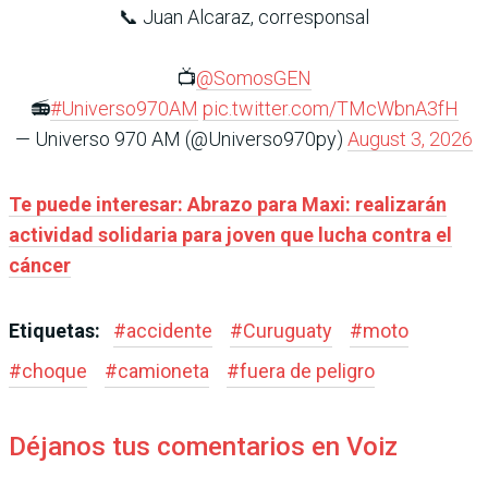
📞 Juan Alcaraz, corresponsal
📺
@SomosGEN
📻
#Universo970AM
pic.twitter.com/TMcWbnA3fH
— Universo 970 AM (@Universo970py)
August 3, 2026
Te puede interesar: Abrazo para Maxi: realizarán
actividad solidaria para joven que lucha contra el
cáncer
Etiquetas:
#
accidente
#
Curuguaty
#
moto
#
choque
#
camioneta
#
fuera de peligro
Déjanos tus comentarios en Voiz