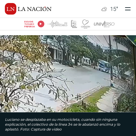
15
°
ESCUCHÁ
TU RADIO
PREFERIDA
Luciano se desplazaba en su motocicleta, cuando sin ninguna
explicación, el colectivo de la línea 34 se le abalanzó encima y lo
aplastó. Foto: Captura de video