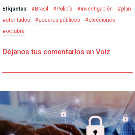
Etiquetas:
#
Brasil
#
Policía
#
investigación
#
plan
#
atentados
#
poderes públicos
#
elecciones
#
octubre
Déjanos tus comentarios en Voiz