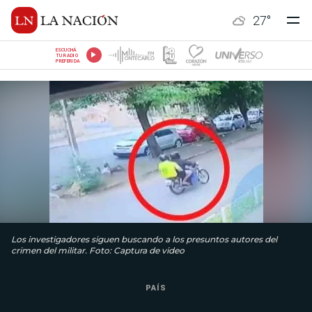
27
°
ESCUCHÁ
TU RADIO
PREFERIDA
Los investigadores siguen buscando a los presuntos autores del
crimen del militar. Foto: Captura de video
PAÍS