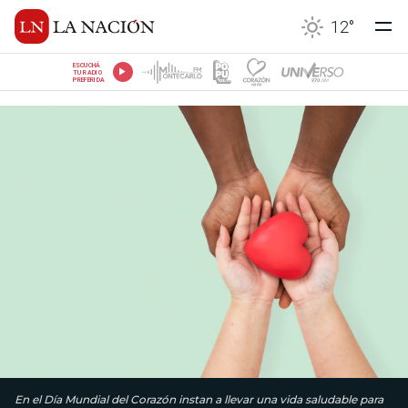
12
°
ESCUCHÁ
TU RADIO
PREFERIDA
En el Día Mundial del Corazón instan a llevar una vida saludable para