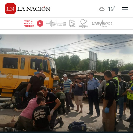
19
°
ESCUCHÁ
TU RADIO
PREFERIDA