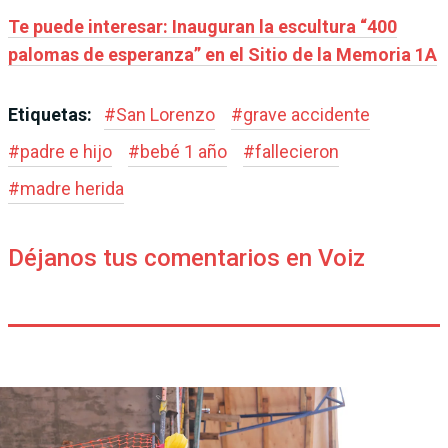
Te puede interesar: Inauguran la escultura “400
palomas de esperanza” en el Sitio de la Memoria 1A
Etiquetas:
#
San Lorenzo
#
grave accidente
#
padre e hijo
#
bebé 1 año
#
fallecieron
#
madre herida
Déjanos tus comentarios en Voiz