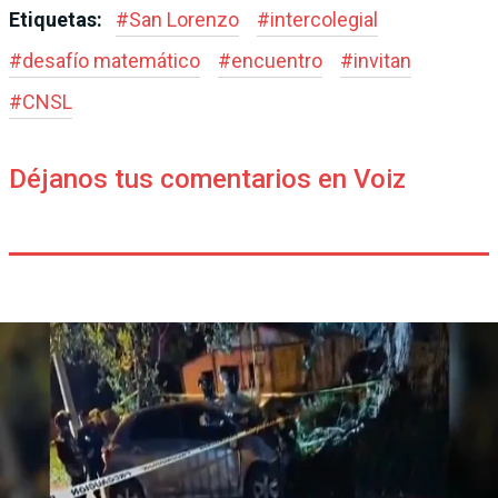
Etiquetas:
#
San Lorenzo
#
intercolegial
#
desafío matemático
#
encuentro
#
invitan
#
CNSL
Déjanos tus comentarios en Voiz