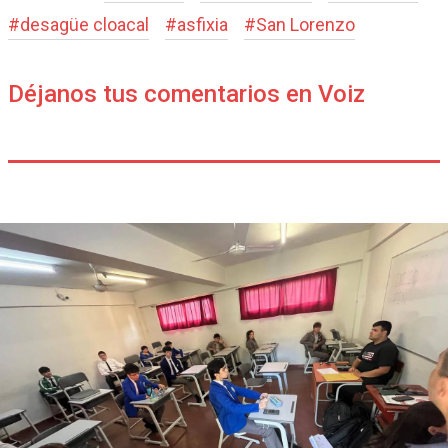
#
desagüe cloacal
#
asfixia
#
San Lorenzo
Déjanos tus comentarios en Voiz