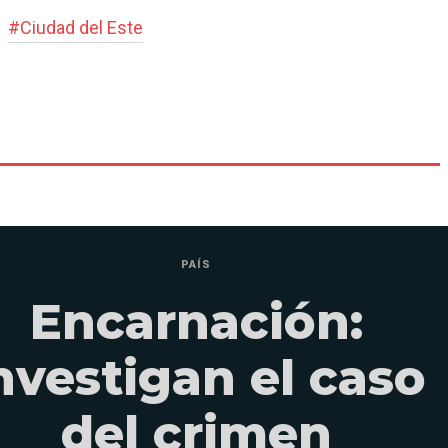
#
Ciudad del Este
PAÍS
Encarnación:
nvestigan el caso
del crimen