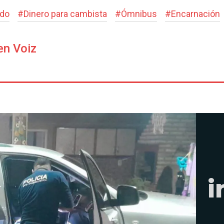
ado
#
Dinero para cambista
#
Ómnibus
#
Encarnación
en Voiz
i