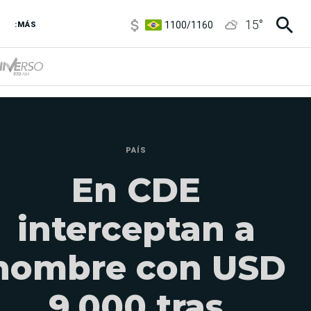
1100
/
1160
15
°
3,8
/
4
:MÁS
6850
/
7200
5900
/
5960
PAÍS
En CDE
interceptan a
hombre con USD
9.000 tras