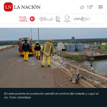
13
°
ESCUCHÁ
TU RADIO
PREFERIDA
En este puente el conductor perdió el control del rodado y cayó al
río. Foto: Gentileza