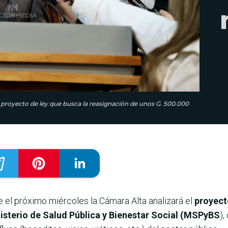
l proyecto de ley que busca la reasignación de unos G. 500.000
 el próximo miércoles la Cámara Alta analizará el
proyect
nisterio de Salud Pública y Bienestar Social (MSPyBS
),