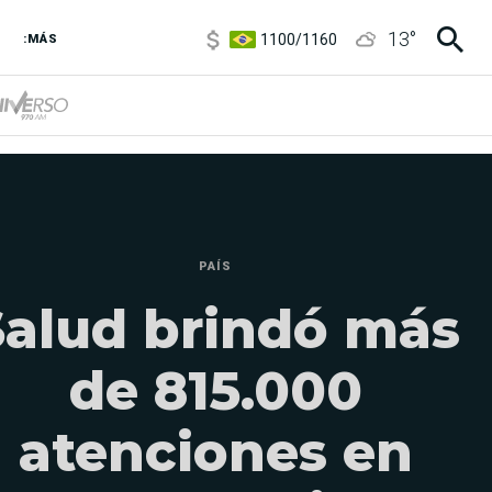
5900
/
5960
1100
/
1160
13
°
:MÁS
3,8
/
4
6850
/
7200
5900
/
5960
PAÍS
Salud brindó más
de 815.000
atenciones en