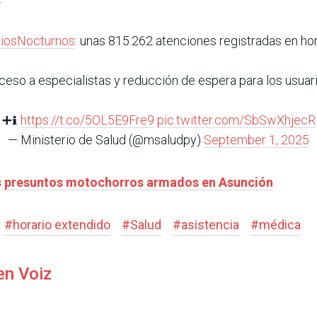
riosNocturnos
: unas 815.262 atenciones registradas en ho
ceso a especialistas y reducción de espera para los usuari
➕ℹ️
https://t.co/5OL5E9Fre9
pic.twitter.com/SbSwXhjecR
— Ministerio de Salud (@msaludpy)
September 1, 2025
os presuntos motochorros armados en Asunción
#
horario extendido
#
Salud
#
asistencia
#
médica
en Voiz