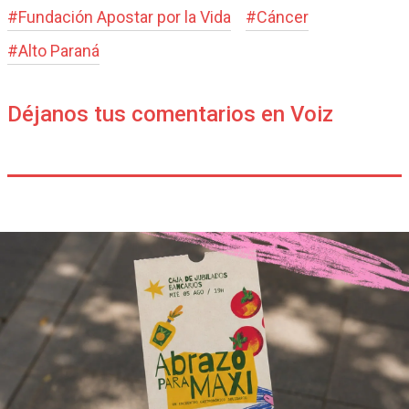
#
Fundación Apostar por la Vida
#
Cáncer
#
Alto Paraná
Déjanos tus comentarios en Voiz