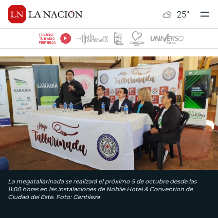
25
°
ESCUCHÁ
TU RADIO
PREFERIDA
La megatallarinada se realizará el próximo 5 de octubre desde las
11:00 horas en las instalaciones de Nobile Hotel & Convention de
Ciudad del Este. Foto: Gentileza