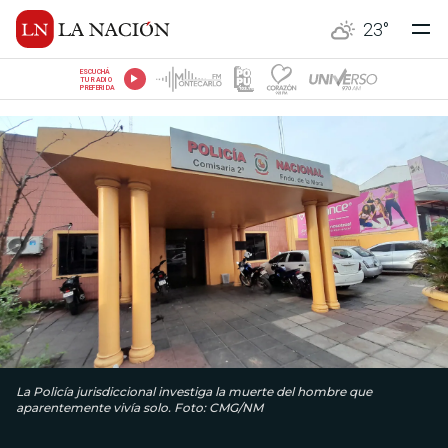
23
°
ESCUCHÁ
TU RADIO
PREFERIDA
La Policía jurisdiccional investiga la muerte del hombre que
aparentemente vivía solo. Foto: CMG/NM