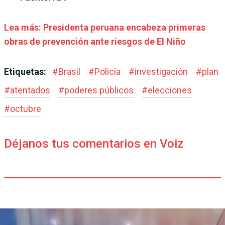
Lea más:
Presidenta peruana encabeza primeras
obras de prevención ante riesgos de El Niño
Etiquetas:
#
Brasil
#
Policía
#
investigación
#
plan
#
atentados
#
poderes públicos
#
elecciones
#
octubre
Déjanos tus comentarios en Voiz