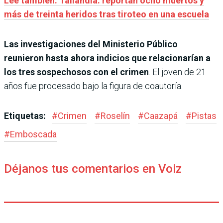
Leé también: Tailandia: reportan ocho muertos y
más de treinta heridos tras tiroteo en una escuela
Las investigaciones del Ministerio Público
reunieron hasta ahora indicios que relacionarían a
los tres sospechosos con el crimen
. El joven de 21
años fue procesado bajo la figura de coautoría.
Etiquetas:
#
Crimen
#
Roselín
#
Caazapá
#
Pistas
#
Emboscada
Déjanos tus comentarios en Voiz