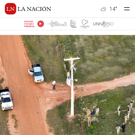
14
°
ESCUCHÁ
TU RADIO
PREFERIDA