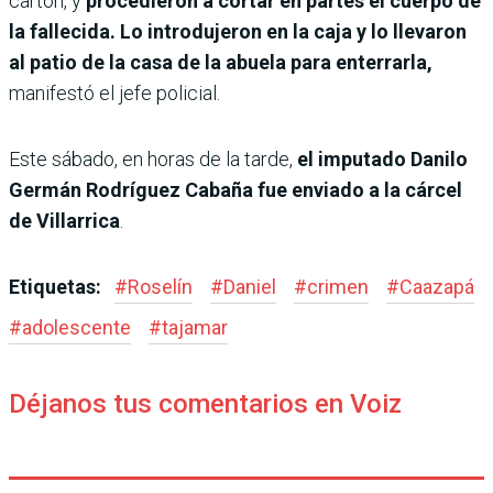
cartón, y
procedieron a cortar en partes el cuerpo de
la fallecida. Lo introdujeron en la caja y lo llevaron
al patio de la casa de la abuela para enterrarla,
manifestó el jefe policial.
Este sábado, en horas de la tarde,
el imputado Danilo
Germán Rodríguez Cabaña fue enviado a la cárcel
de Villarrica
.
Etiquetas:
#
Roselín
#
Daniel
#
crimen
#
Caazapá
#
adolescente
#
tajamar
Déjanos tus comentarios en Voiz