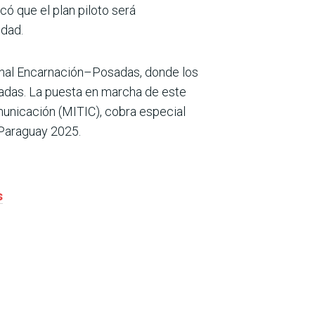
ó que el plan piloto será
idad.
ional Encarnación–Posadas, donde los
sadas. La puesta en marcha de este
municación (MITIC), cobra especial
 Paraguay 2025.
s