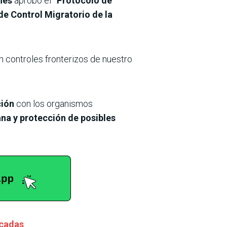
nes
aprobó el
“Protocolo de
e Control Migratorio de la
n controles fronterizos de nuestro
ción
con los organismos
na y protección de posibles
icadas