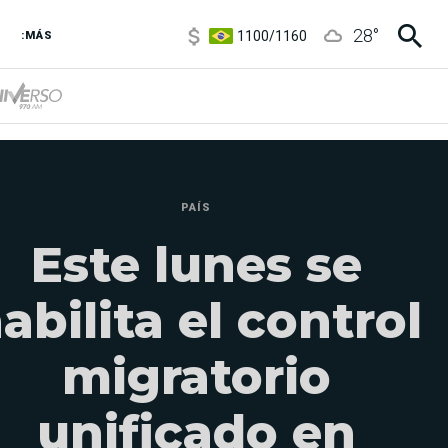
5900
/
5960
28
°
1100
/
1160
:MÁS
3,8
/
4
6850
/
7200
5900
/
5960
PAÍS
Este lunes se
abilita el control
migratorio
unificado en