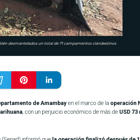
ambién desmantelados un total de 71 campamentos clandestinos
 departamento de Amambay
en el marco de la
operación 
marihuana
, con un perjuicio económico de más de
USD 73 
s
(Senad) informó que
la operación finalizó después de 