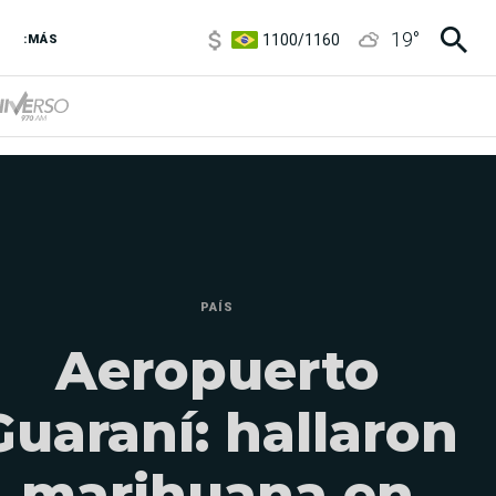
1100
/
1160
19
°
3,8
/
4
:MÁS
6850
/
7200
5900
/
5960
PAÍS
Aeropuerto
Guaraní: hallaron
marihuana en