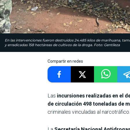
En las intervenciones fueron destruidos 24.485 kilos de marihuana, t
y erradicadas 158 hectáreas de cultivos de la droga. Foto: Gentileza
Compartir en redes
Las
incursiones realizadas en el
de circulación 498 toneladas de 
criminales vinculadas al narcotráfico.
La
Secretaría Nacional Antidroga