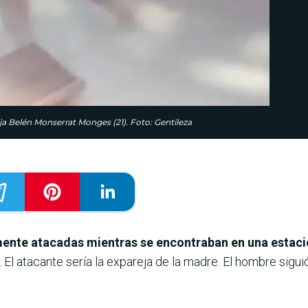
ja Belén Monserrat Monges (21). Foto: Gentileza
mente atacadas mientras se encontraban en una estació
l atacante sería la expareja de la madre. El hombre siguió 