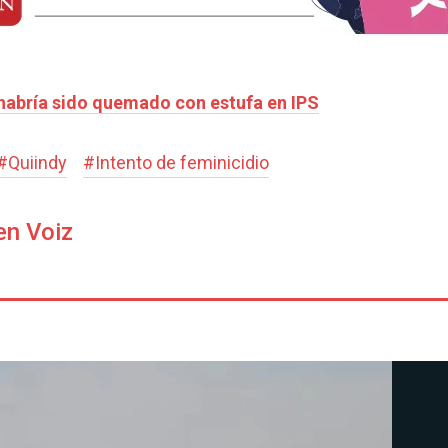
habría sido quemado con estufa en IPS
#
Quiindy
#
Intento de feminicidio
en Voiz