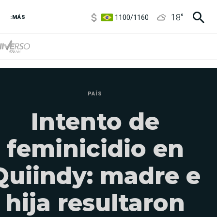
1100
/
1160
18
°
:MÁS
3,8
/
4
6850
/
7200
5900
/
5960
PAÍS
Intento de
feminicidio en
Quiindy: madre e
hija resultaron