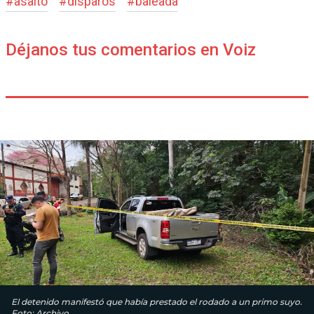
#
asalto
#
disparos
#
baleada
Déjanos tus comentarios en Voiz
El detenido manifestó que había prestado el rodado a un primo suyo.
Foto: Archivo