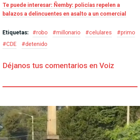
Te puede interesar: Ñemby: policías repelen a
balazos a delincuentes en asalto a un comercial
Etiquetas:
#
robo
#
millonario
#
celulares
#
primo
#
CDE
#
detenido
Déjanos tus comentarios en Voiz