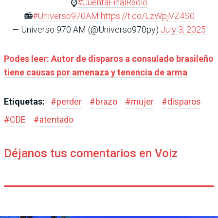
⌚️
#CuentaFinalRadio
📻
#Universo970AM
https://t.co/LzWpjVZ4S0
— Universo 970 AM (@Universo970py)
July 3, 2025
Podes leer: Autor de disparos a consulado brasileño
tiene causas por amenaza y tenencia de arma
Etiquetas:
#
perder
#
brazo
#
mujer
#
disparos
#
CDE
#
atentado
Déjanos tus comentarios en Voiz