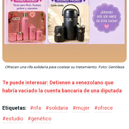
Ofrecen una rifa solidaria para costear su tratamiento. Foto: Gentileza
Te puede interesar: Detienen a venezolano que
habría vaciado la cuenta bancaria de una diputada
Etiquetas:
#
rifa
#
solidaria
#
mujer
#
ofrece
#
estudio
#
genético