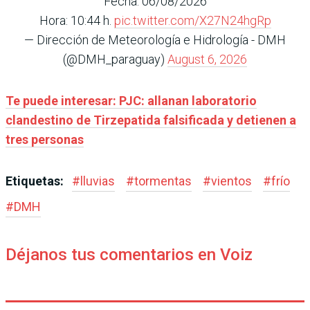
Fecha: 06/08/2026
Hora: 10:44 h.
pic.twitter.com/X27N24hgRp
— Dirección de Meteorología e Hidrología - DMH
(@DMH_paraguay)
August 6, 2026
Te puede interesar: PJC: allanan laboratorio
clandestino de Tirzepatida falsificada y detienen a
tres personas
Etiquetas:
#
lluvias
#
tormentas
#
vientos
#
frío
#
DMH
Déjanos tus comentarios en Voiz