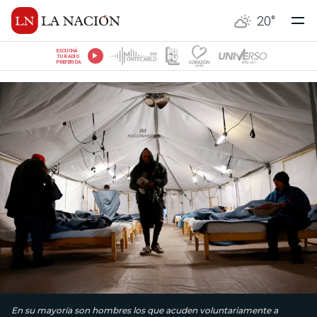
20
°
ESCUCHÁ
TU RADIO
PREFERIDA
En su mayoría son hombres los que acuden voluntariamente a