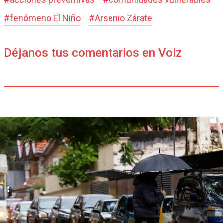
#
fenómeno El Niño
#
Arsenio Zárate
Déjanos tus comentarios en Voiz