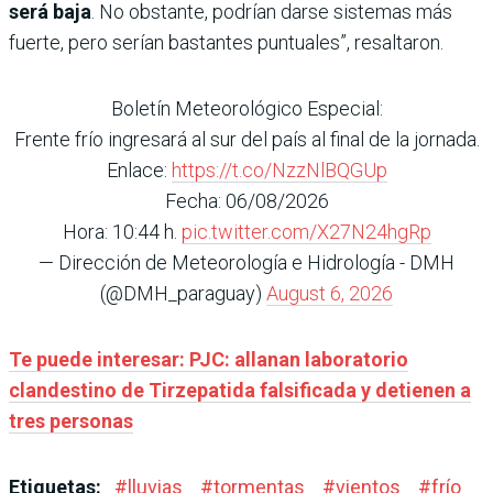
será baja
. No obstante, podrían darse sistemas más
fuerte, pero serían bastantes puntuales”, resaltaron.
Boletín Meteorológico Especial:
Frente frío ingresará al sur del país al final de la jornada.
Enlace:
https://t.co/NzzNlBQGUp
Fecha: 06/08/2026
Hora: 10:44 h.
pic.twitter.com/X27N24hgRp
— Dirección de Meteorología e Hidrología - DMH
(@DMH_paraguay)
August 6, 2026
Te puede interesar: PJC: allanan laboratorio
clandestino de Tirzepatida falsificada y detienen a
tres personas
Etiquetas:
#
lluvias
#
tormentas
#
vientos
#
frío