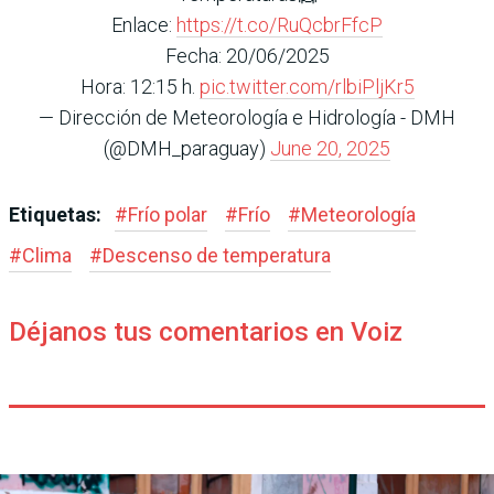
Enlace:
https://t.co/RuQcbrFfcP
Fecha: 20/06/2025
Hora: 12:15 h.
pic.twitter.com/rlbiPljKr5
— Dirección de Meteorología e Hidrología - DMH
(@DMH_paraguay)
June 20, 2025
Etiquetas:
#
Frío polar
#
Frío
#
Meteorología
#
Clima
#
Descenso de temperatura
Déjanos tus comentarios en Voiz