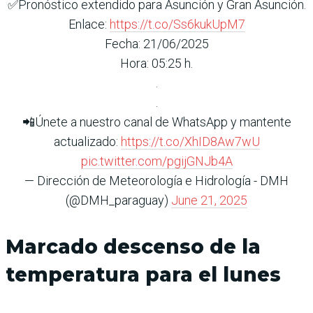
✅Pronóstico extendido para Asunción y Gran Asunción.
Enlace:
https://t.co/Ss6kukUpM7
Fecha: 21/06/2025
Hora: 05:25 h.
.
.
📲Únete a nuestro canal de WhatsApp y mantente
actualizado:
https://t.co/XhID8Aw7wU
pic.twitter.com/pgijGNJb4A
— Dirección de Meteorología e Hidrología - DMH
(@DMH_paraguay)
June 21, 2025
Marcado descenso de la
temperatura para el lunes