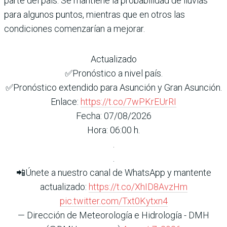
parte del país. Se mantiene la probabilidad de lluvias
para algunos puntos, mientras que en otros las
condiciones comenzarían a mejorar.
Actualizado
✅Pronóstico a nivel país.
✅Pronóstico extendido para Asunción y Gran Asunción.
Enlace:
https://t.co/7wPKrEUrRI
Fecha: 07/08/2026
Hora: 06:00 h.
.
.
📲Únete a nuestro canal de WhatsApp y mantente
actualizado:
https://t.co/XhID8AvzHm
pic.twitter.com/Txt0Kytxn4
— Dirección de Meteorología e Hidrología - DMH