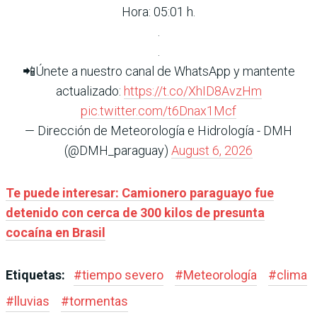
Hora: 05:01 h.
.
.
📲Únete a nuestro canal de WhatsApp y mantente
actualizado:
https://t.co/XhID8AvzHm
pic.twitter.com/t6Dnax1Mcf
— Dirección de Meteorología e Hidrología - DMH
(@DMH_paraguay)
August 6, 2026
Te puede interesar:
Camionero paraguayo fue
detenido con cerca de 300 kilos de presunta
cocaína en Brasil
Etiquetas:
#
tiempo severo
#
Meteorología
#
clima
#
lluvias
#
tormentas