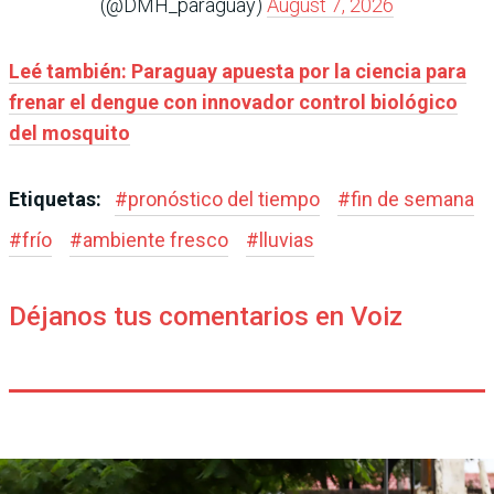
(@DMH_paraguay)
August 7, 2026
Leé también: Paraguay apuesta por la ciencia para
frenar el dengue con innovador control biológico
del mosquito
Etiquetas:
#
pronóstico del tiempo
#
fin de semana
#
frío
#
ambiente fresco
#
lluvias
Déjanos tus comentarios en Voiz