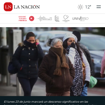
12
°
ESCUCHÁ
TU RADIO
PREFERIDA
El lunes 23 de junio marcará un descenso significativo en las