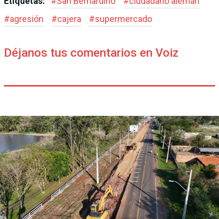
Etiquetas:
#
San Bernardino
#
ciudadano alemán
#
agresión
#
cajera
#
supermercado
Déjanos tus comentarios en Voiz