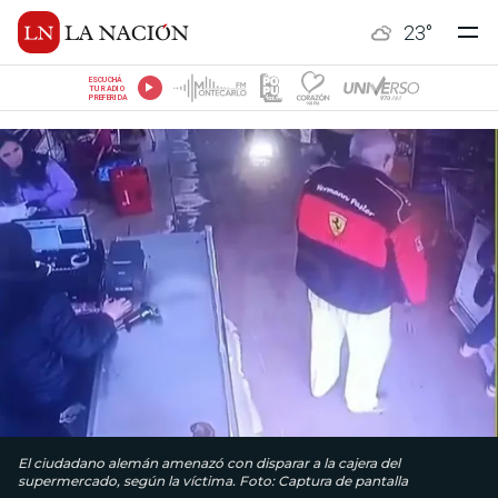
23
°
ESCUCHÁ
TU RADIO
PREFERIDA
El ciudadano alemán amenazó con disparar a la cajera del
supermercado, según la víctima. Foto: Captura de pantalla