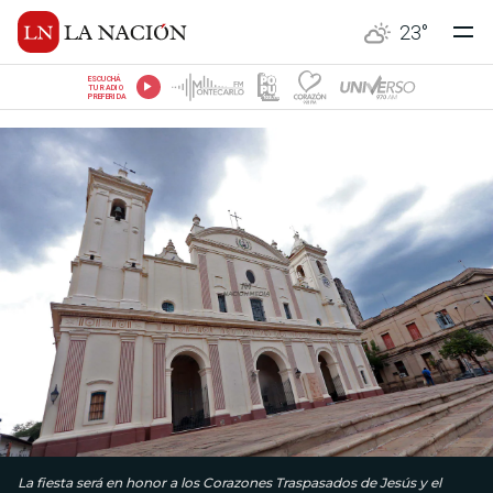
23
°
ESCUCHÁ
TU RADIO
PREFERIDA
La fiesta será en honor a los Corazones Traspasados de Jesús y el