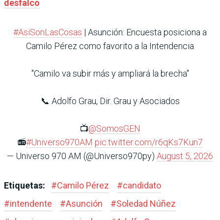
desfalco
#AsiSonLasCosas
| Asunción: Encuesta posiciona a
Camilo Pérez como favorito a la Intendencia
"Camilo va subir más y ampliará la brecha"
📞 Adolfo Grau, Dir. Grau y Asociados
📺
@SomosGEN
📻
#Universo970AM
pic.twitter.com/r6qKs7Kun7
— Universo 970 AM (@Universo970py)
August 5, 2026
Etiquetas:
#
Camilo Pérez
#
candidato
#
intendente
#
Asunción
#
Soledad Núñez