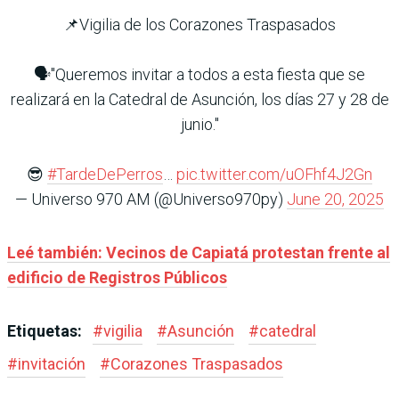
📌Vigilia de los Corazones Traspasados
🗣️"Queremos invitar a todos a esta fiesta que se
realizará en la Catedral de Asunción, los días 27 y 28 de
junio."
😎
#TardeDePerros
…
pic.twitter.com/uOFhf4J2Gn
— Universo 970 AM (@Universo970py)
June 20, 2025
Leé también: Vecinos de Capiatá protestan frente al
edificio de Registros Públicos
Etiquetas:
#
vigilia
#
Asunción
#
catedral
#
invitación
#
Corazones Traspasados