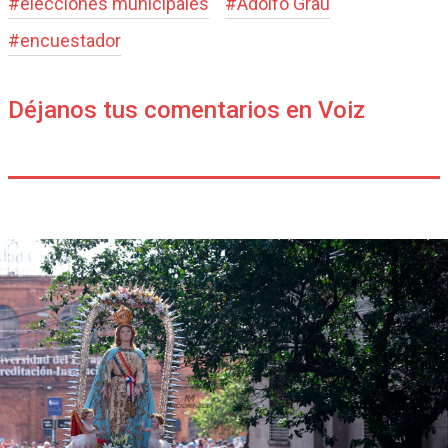
#
elecciones municipales
#
Adolfo Grau
#
encuestador
Déjanos tus comentarios en Voiz