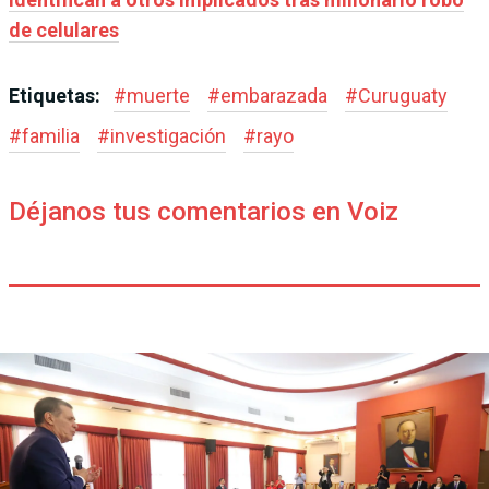
de celulares
Etiquetas:
#
muerte
#
embarazada
#
Curuguaty
#
familia
#
investigación
#
rayo
Déjanos tus comentarios en Voiz