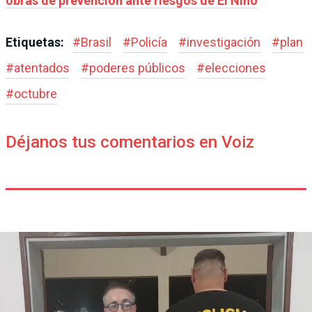
obras de prevención ante riesgos de El Niño
Etiquetas:
#
Brasil
#
Policía
#
investigación
#
plan
#
atentados
#
poderes públicos
#
elecciones
#
octubre
Déjanos tus comentarios en Voiz