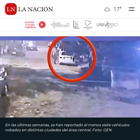
17
°
ESCUCHÁ
TU RADIO
PREFERIDA
En las últimas semanas, se han reportado al menos siete vehículos
robados en distintas ciudades del área central. Foto: GEN