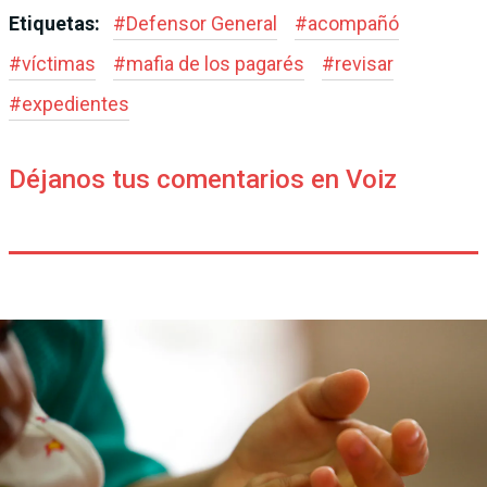
Etiquetas:
#
Defensor General
#
acompañó
#
víctimas
#
mafia de los pagarés
#
revisar
#
expedientes
Déjanos tus comentarios en Voiz