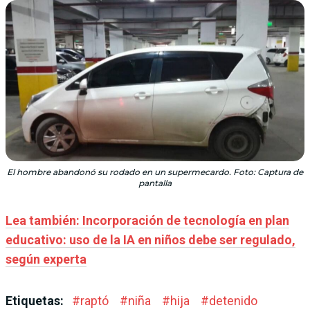
El hombre abandonó su rodado en un supermecardo. Foto: Captura de
pantalla
Lea también: Incorporación de tecnología en plan
educativo: uso de la IA en niños debe ser regulado,
según experta
Etiquetas:
#
raptó
#
niña
#
hija
#
detenido