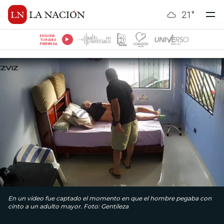
21
°
ESCUCHÁ
TU RADIO
PREFERIDA
En un vídeo fue captado el momento en que el hombre pegaba con
cinto a un adulto mayor. Foto: Gentileza