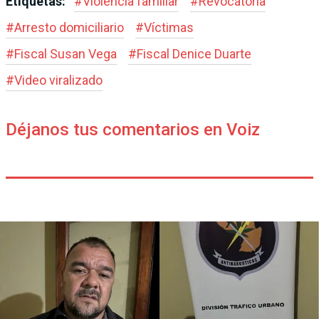
Etiquetas:
#
Violencia familiar
#
Revocatoria
#
Arresto domiciliario
#
Víctimas
#
Fiscal Susan Vega
#
Fiscal Denice Duarte
#
Video viralizado
Déjanos tus comentarios en Voiz