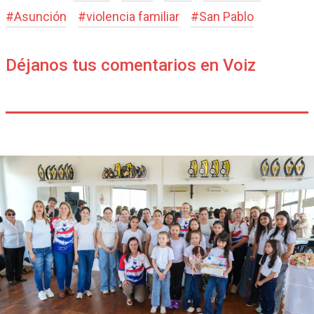
#
Asunción
#
violencia familiar
#
San Pablo
Déjanos tus comentarios en Voiz