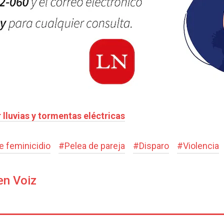
lluvias y tormentas eléctricas
e feminicidio
#
Pelea de pareja
#
Disparo
#
Violencia
en Voiz