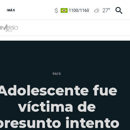
1100
/
1160
27
°
:MÁS
3,8
/
4
6850
/
7200
5900
/
5960
PAÍS
Adolescente fue
víctima de
presunto intento