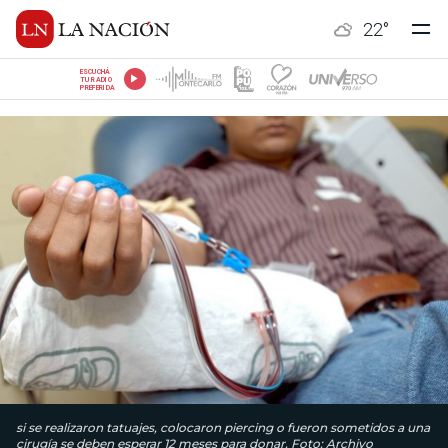
22
°
ESCUCHÁ
TU RADIO
PREFERIDA
si se realizaron tatuajes, colocaron piercing o fueron sometidos a una
cirugía se deben esperar 12 meses para donar. Foto: Archivo