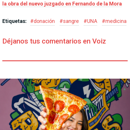
la obra del nuevo juzgado en Fernando de la Mora
Etiquetas:
#
donación
#
sangre
#
UNA
#
medicina
Déjanos tus comentarios en Voiz