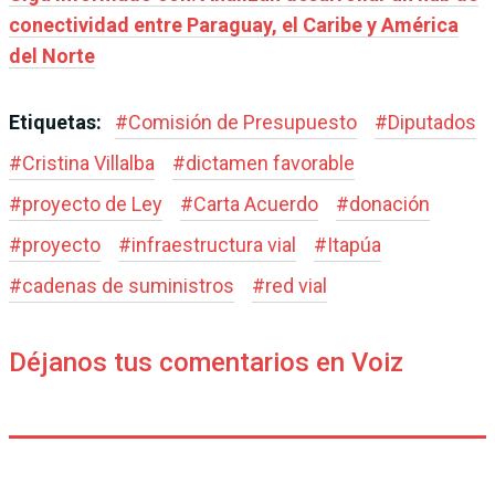
conectividad entre Paraguay, el Caribe y América
del Norte
Etiquetas:
#
Comisión de Presupuesto
#
Diputados
#
Cristina Villalba
#
dictamen favorable
#
proyecto de Ley
#
Carta Acuerdo
#
donación
#
proyecto
#
infraestructura vial
#
Itapúa
#
cadenas de suministros
#
red vial
Déjanos tus comentarios en Voiz