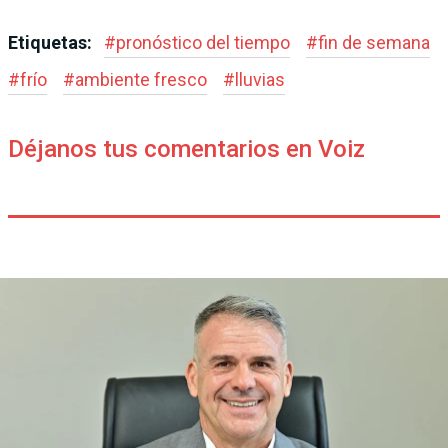
Etiquetas:
#
pronóstico del tiempo
#
fin de semana
#
frío
#
ambiente fresco
#
lluvias
Déjanos tus comentarios en Voiz