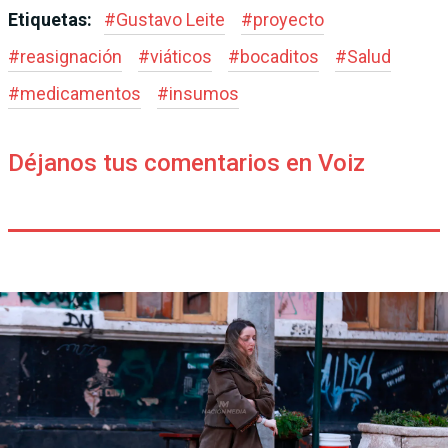
Etiquetas:
#
Gustavo Leite
#
proyecto
#
reasignación
#
viáticos
#
bocaditos
#
Salud
#
medicamentos
#
insumos
Déjanos tus comentarios en Voiz