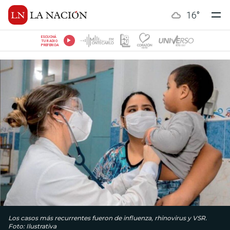
16
°
ESCUCHÁ
TU RADIO
PREFERIDA
Los casos más recurrentes fueron de influenza, rhinovirus y VSR.
Foto: Ilustrativa