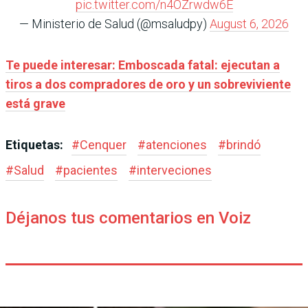
pic.twitter.com/n4OZrwdw6E
— Ministerio de Salud (@msaludpy)
August 6, 2026
Te puede interesar: Emboscada fatal: ejecutan a
tiros a dos compradores de oro y un sobreviviente
está grave
Etiquetas:
#
Cenquer
#
atenciones
#
brindó
#
Salud
#
pacientes
#
interveciones
Déjanos tus comentarios en Voiz