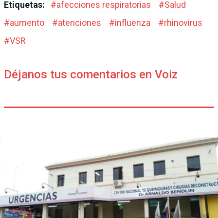
Etiquetas:
#
afecciones respiratorias
#
Salud
#
aumento
#
atenciones
#
influenza
#
rhinovirus
#
VSR
Déjanos tus comentarios en Voiz