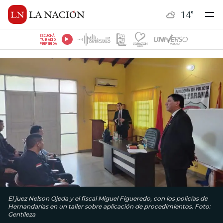
14
°
ESCUCHÁ
TU RADIO
PREFERIDA
El juez Nelson Ojeda y el fiscal Miguel Figueredo, con los policías de
Hernandarias en un taller sobre aplicación de procedimientos. Foto:
Gentileza