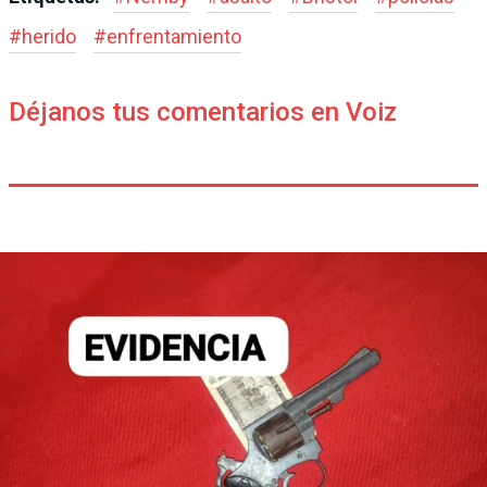
#
herido
#
enfrentamiento
Déjanos tus comentarios en Voiz