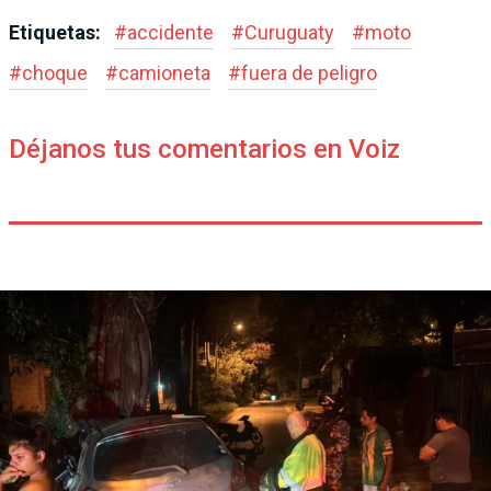
Etiquetas:
#
accidente
#
Curuguaty
#
moto
#
choque
#
camioneta
#
fuera de peligro
Déjanos tus comentarios en Voiz