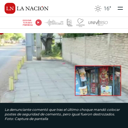
16
°
ESCUCHÁ
TU RADIO
PREFERIDA
La denunciante comentó que tras el último choque mandó colocar
postes de seguridad de cemento, pero igual fueron destrozados.
Foto: Captura de pantalla