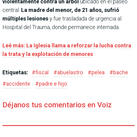
violentamente contra un árbol
ubicado en el paseo
central.
La madre del menor, de 21 años, sufrió
múltiples lesiones
y fue trasladada de urgencia al
Hospital del Trauma, donde permanece internada.
Leé más: La Iglesia llama a reforzar la lucha contra
la trata y la explotación de menores
Etiquetas:
#
fiscal
#
abuelastro
#
pelea
#
bache
#
accidente
#
padre e hijo
Déjanos tus comentarios en Voiz