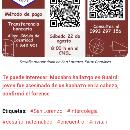
Desafío matemático en San Lorenzo. Foto: Gentileza
Te puede interesar: Macabro hallazgo en Guairá:
joven fue asesinado de un hachazo en la cabeza,
confirmó el forense
Etiquetas:
#
San Lorenzo
#
intercolegial
#
desafío matemático
#
encuentro
#
invitan