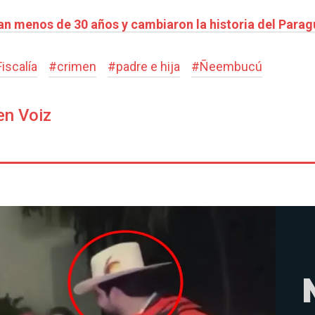
an menos de 30 años y cambiaron la historia del Para
Fiscalía
#
crimen
#
padre e hija
#
Ñeembucú
en Voiz