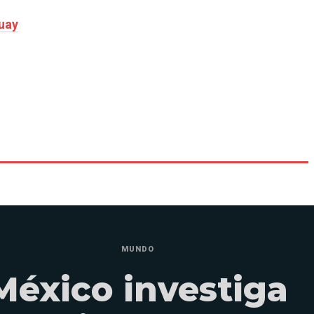
guay
MUNDO
México investiga