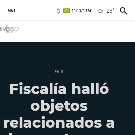
1100
/
1160
28
°
3,8
/
4
:MÁS
6850
/
7200
5900
/
5960
PAÍS
Fiscalía halló
objetos
relacionados a