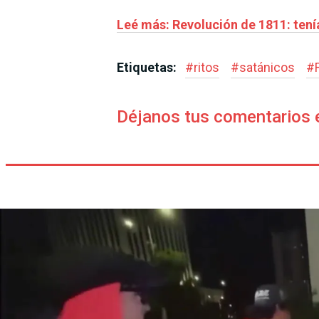
Leé más: Revolución de 1811: tení
Etiquetas:
#
ritos
#
satánicos
#
Déjanos tus comentarios 