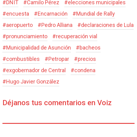
#
DNIT
#
Camilo Pérez
#
elecciones municipales
#
encuesta
#
Encarnación
#
Mundial de Rally
#
aeropuerto
#
Pedro Alliana
#
declaraciones de Lula
#
pronunciamiento
#
recuperación vial
#
Municipalidad de Asunción
#
bacheos
#
combustibles
#
Petropar
#
precios
#
exgobernador de Central
#
condena
#
Hugo Javier González
Déjanos tus comentarios en Voiz