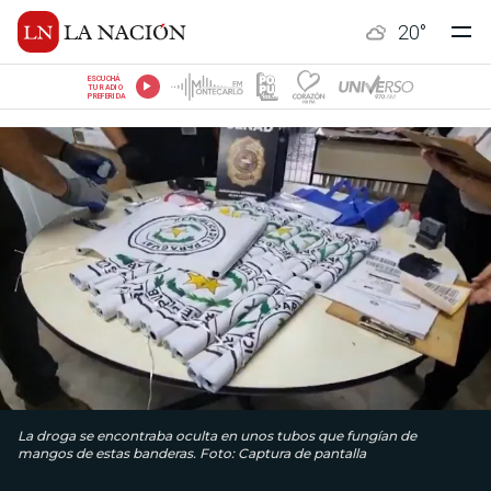
20
°
ESCUCHÁ
TU RADIO
PREFERIDA
La droga se encontraba oculta en unos tubos que fungían de
mangos de estas banderas. Foto: Captura de pantalla