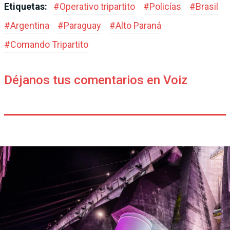
Etiquetas:
#
Operativo tripartito
#
Policías
#
Brasil
#
Argentina
#
Paraguay
#
Alto Paraná
#
Comando Tripartito
Déjanos tus comentarios en Voiz