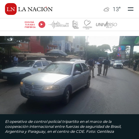
13
°
ESCUCHÁ
TU RADIO
PREFERIDA
El operativo de control policial tripartito en el marco de la
cooperación internacional entre fuerzas de seguridad de Brasil,
Argentina y Paraguay, en el centro de CDE. Foto: Gentileza