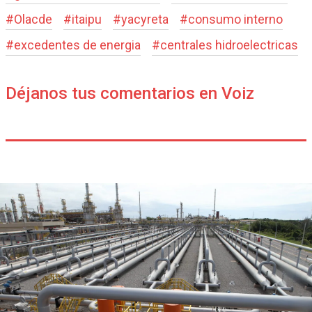
#
Olacde
#
itaipu
#
yacyreta
#
consumo interno
#
excedentes de energia
#
centrales hidroelectricas
Déjanos tus comentarios en Voiz