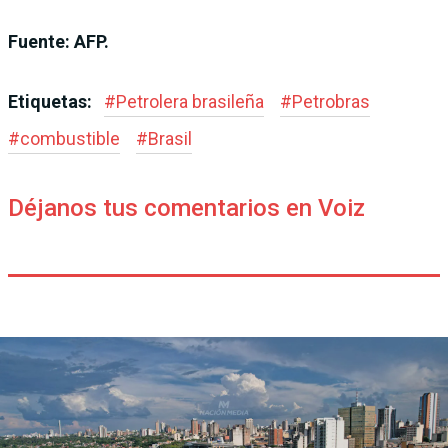
Fuente: AFP.
Etiquetas:
#
Petrolera brasileña
#
Petrobras
#
combustible
#
Brasil
Déjanos tus comentarios en Voiz