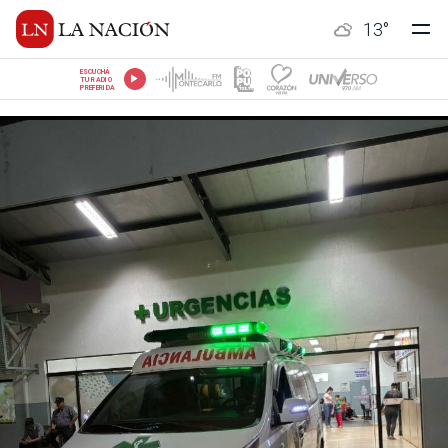
13
°
ESCUCHÁ
TU RADIO
PREFERIDA