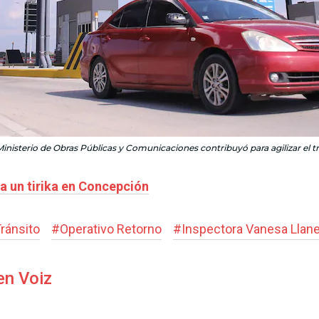
Ministerio de Obras Públicas y Comunicaciones contribuyó para agilizar el tr
a un tirika en Concepción
ránsito
#
Operativo Retorno
#
Inspectora Vanesa Llan
en Voiz