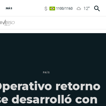
1100
/
1160
12
°
3,8
/
4
:MÁS
6850
/
7200
5900
/
5960
PAÍS
perativo retorno
se desarrolló con