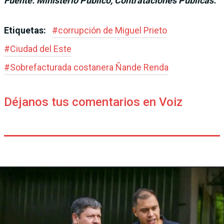
Fuente: Ministerio Público, Contrataciones Públicas.
Etiquetas:
#
corrupción de Miguel Prieto
#
Ciudad del Este
#
Sobrefacturada costanera Ñande Renda
Déjanos tus comentarios en Voiz