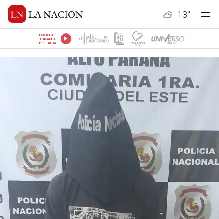
13
°
ESCUCHÁ
TU RADIO
PREFERIDA